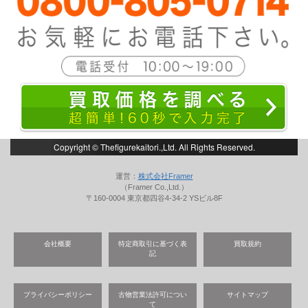
Copyright © Thefigurekaitori.,Ltd. All Rights Reserved.
運営：
株式会社Framer
（Framer Co.,Ltd.）
〒160-0004 東京都四谷4-34-2 YSビル8F
会社概要
特定商取引に基づく表
買取規約
記
プライバシーポリシー
古物営業法許可につい
サイトマップ
て